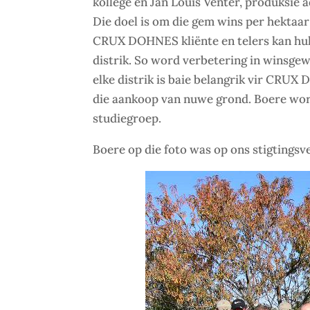
kollege en Jan Louis Venter, produksie 
Die doel is om die gem wins per hektaar
CRUX DOHNES kliënte en telers kan hull
distrik. So word verbetering in winsge
elke distrik is baie belangrik vir CRU
die aankoop van nuwe grond. Boere w
studiegroep.
Boere op die foto was op ons stigtings