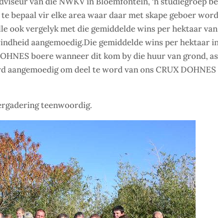
adviseur van die NWKV in Bloemfontein, ‘n studiegroep be
 te bepaal vir elke area waar daar met skape geboer word
e ook vergelyk met die gemiddelde wins per hektaar van
windheid aangemoedig.Die gemiddelde wins per hektaar i
X DOHNES boere wanneer dit kom by die huur van grond, a
ord aangemoedig om deel te word van ons CRUX DOHNES
vergadering teenwoordig.