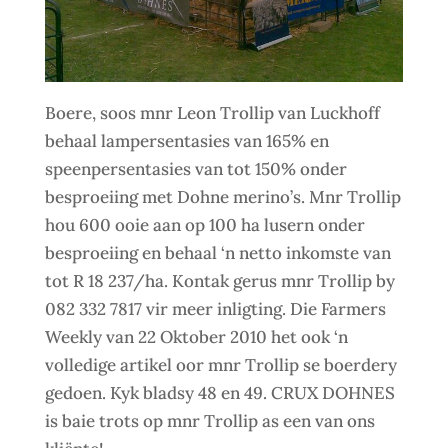
Boere, soos mnr Leon Trollip van Luckhoff
behaal lampersentasies van 165% en
speenpersentasies van tot 150% onder
besproeiing met Dohne merino’s. Mnr Trollip
hou 600 ooie aan op 100 ha lusern onder
besproeiing en behaal ‘n netto inkomste van
tot R 18 237/ha. Kontak gerus mnr Trollip by
082 332 7817 vir meer inligting. Die Farmers
Weekly van 22 Oktober 2010 het ook ‘n
volledige artikel oor mnr Trollip se boerdery
gedoen. Kyk bladsy 48 en 49. CRUX DOHNES
is baie trots op mnr Trollip as een van ons