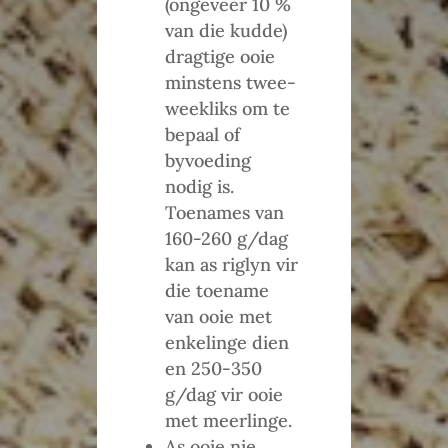
(ongeveer 10 %
van die kudde)
dragtige ooie
minstens twee-
weekliks om te
bepaal of
byvoeding
nodig is.
Toenames van
160-260 g/dag
kan as riglyn vir
die toename
van ooie met
enkelinge dien
en 250-350
g/dag vir ooie
met meerlinge.
As ooie nie