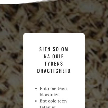
SIEN SO OM
NA OOIE
TYDENS
DRAGTIGHEID
Ent ooie teen
bloednier.
Ent ooie teen
tetanus,