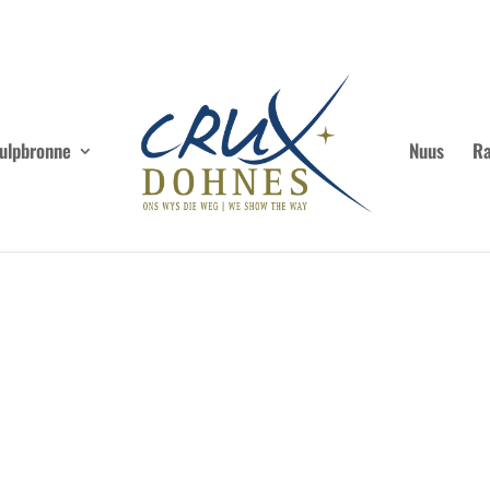
ulpbronne
Nuus
Ra